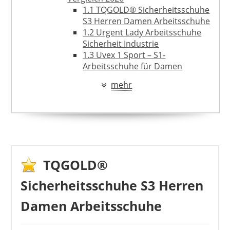
1.1
TQGOLD® Sicherheitsschuhe
S3 Herren Damen Arbeitsschuhe
1.2
Urgent Lady Arbeitsschuhe
Sicherheit Industrie
1.3
Uvex 1 Sport – S1-
Arbeitsschuhe für Damen
1.4
REIS Arbeitsschuhe
mehr
Sicherheitsschuhe Argentina
2
Was unterscheidet
Sicherheitsschuhe für Damen von
den Herren?
2.1
Die Anforderungen an die
Sicherheit sind die gleichen
2.2
Damen haben kleinere und
ELTEN
TQGOLD®
schmalere Füße
81,90 €
73,62 €
*
2.3
Speziell auf Frauen
Sicherheitsschuhe S3 Herren
zugeschnittene Designs
2.4
Vor- und Nachteile von
Damen Arbeitsschuhe
speziellen Sicherheitsschuhen
für Damen