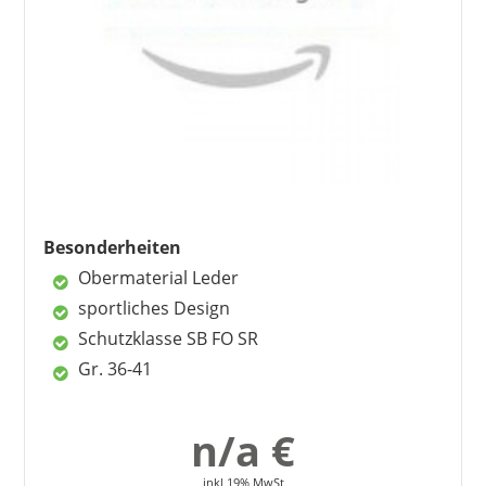
Vorteile
leicht
bequem wie ein Turnschuh
außergewöhnliche Farbe
modisch-sportliches Design
gute Qualität
Nachteile
Besonderheiten
färbt auf die Socken ab
Obermaterial Leder
schmal geschnitten
sportliches Design
Schutzklasse SB FO SR
Gr. 36-41
n/a €
inkl 19% MwSt