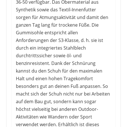
36-50 verfügbar. Das Obermaterial aus
Synthetik sowie das Textil-Innenfutter
sorgen für Atmungsaktivität und damit den
UVEX
ganzen Tag lang für trockene Füße. Die
124,24 €
91,93 €
*
Gummisohle entspricht allen
Anforderungen der S3-Klasse, d. h. sie ist
durch ein integriertes Stahlblech
durchtrittssicher sowie öl- und
1
2
3
4
5
6
7
8
9
>
benzinresistent. Dank der Schnürung
kannst du den Schuh für den maximalen
Halt und einen hohen Tragekomfort
besonders gut an deinen Fuß anpassen. So
macht sich der Schuh nicht nur bei Arbeiten
auf dem Bau gut, sondern kann sogar
höchst vielseitig bei anderen Outdoor-
Aktivitäten wie Wandern oder Sport
verwendet werden. Erhältlich ist dieses