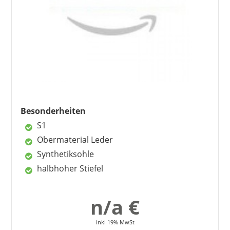
Kritik.
Vorteile
leicht
ideal für den Sommer
hoher Tragekomfort
unschlagbarer Preis
Größe passt
Besonderheiten
S1
Nachteile
Obermaterial Leder
chemischer Geruch
Synthetiksohle
Import aus China
halbhoher Stiefel
nur für schmale Füße
n/a €
inkl 19% MwSt