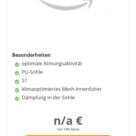
Vorteile
hoher Tragekomfort
günstiger Preis
geringes Gewicht
ideal für die Stallarbeit
gute Verarbeitung
Besonderheiten
optimale Atmungsaktivität
Nachteile
PU-Sohle
Sohle sehr dünn/hart
S1
Lasche verrutscht
klimaoptimiertes Mesh-Innenfutter
Dämpfung in der Sohle
n/a €
inkl 19% MwSt