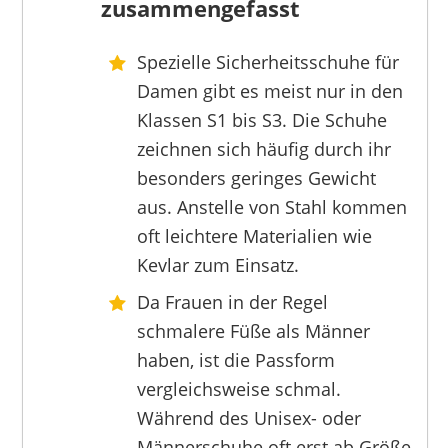
zusammengefasst
Spezielle Sicherheitsschuhe für
UVEX
Damen gibt es meist nur in den
123,99 €
95,99 €
*
Klassen S1 bis S3. Die Schuhe
zeichnen sich häufig durch ihr
besonders geringes Gewicht
aus. Anstelle von Stahl kommen
oft leichtere Materialien wie
Kevlar zum Einsatz.
Da Frauen in der Regel
schmalere Füße als Männer
haben, ist die Passform
vergleichsweise schmal.
Während des Unisex- oder
Männerschuhe oft erst ab Größe