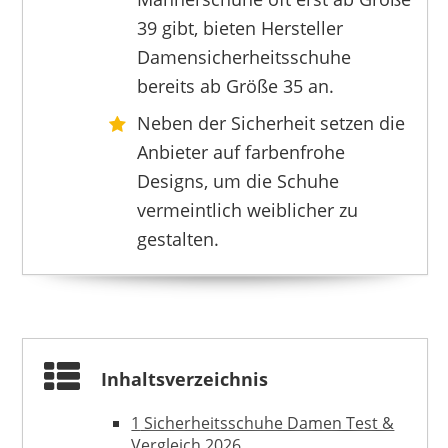
ELTEN
39 gibt, bieten Hersteller
43,93 €
*
Damensicherheitsschuhe
bereits ab Größe 35 an.
Neben der Sicherheit setzen die
Anbieter auf farbenfrohe
Designs, um die Schuhe
vermeintlich weiblicher zu
gestalten.
Inhaltsverzeichnis
ELTEN
90,93 €
*
1
Sicherheitsschuhe Damen Test &
Vergleich 2026