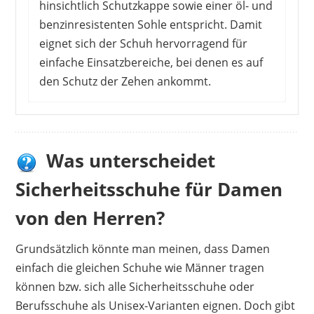
hinsichtlich Schutzkappe sowie einer öl- und
benzinresistenten Sohle entspricht. Damit
eignet sich der Schuh hervorragend für
einfache Einsatzbereiche, bei denen es auf
den Schutz der Zehen ankommt.
Kundinnen gefällt das Design der Schuhe, das
sich kaum von einem Turnschuh unterscheidet.
Entsprechend hoch ist auch der Tragekomfort.
Was unterscheidet
damit bewerten sie das Preis-Leistungs-
Sicherheitsschuhe für Damen
Verhältnis als durchaus in Ordnung. Negative
Kritik ruft jedoch die Sohle hervor, die nicht
von den Herren?
rutschfest ist, sodass sich der Schuh kaum für
den Einsatz in der Küche eignet.
Grundsätzlich könnte man meinen, dass Damen
einfach die gleichen Schuhe wie Männer tragen
Vorteile
können bzw. sich alle Sicherheitsschuhe oder
schönes Design
Berufsschuhe als Unisex-Varianten eignen. Doch gibt