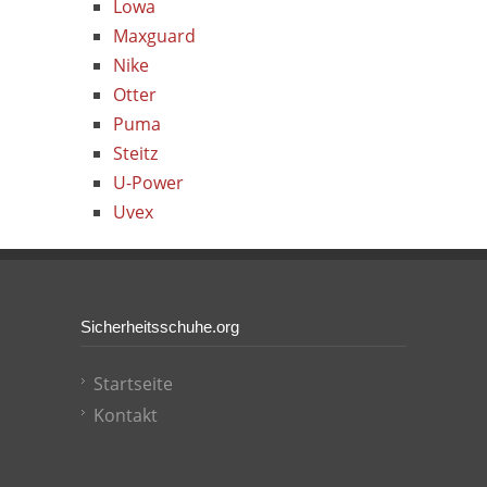
Lowa
Maxguard
Nike
Otter
Puma
Steitz
U-Power
Uvex
Sicherheitsschuhe.org
Startseite
Kontakt