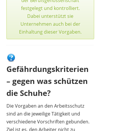
der
Berufsgenossenschaft
COFRA
festgelegt und kontrolliert.
72,85 €
66,90 €
*
Dabei unterstützt sie
Unternehmen auch bei der
Einhaltung dieser Vorgaben.
1
2
3
4
5
6
7
8
9
10
>
Gefährdungskriterien
– gegen was schützen
die Schuhe?
Die Vorgaben an den Arbeitsschutz
sind an die jeweilige Tätigkeit und
verschiedene Vorschriften gebunden.
Ziel ist es, den Arbeiter nicht zu