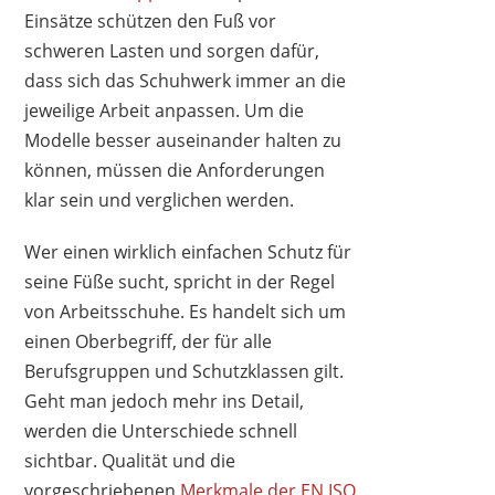
Einsätze schützen den Fuß vor
schweren Lasten und sorgen dafür,
dass sich das Schuhwerk immer an die
jeweilige Arbeit anpassen. Um die
Modelle besser auseinander halten zu
können, müssen die Anforderungen
klar sein und verglichen werden.
Wer einen wirklich einfachen Schutz für
ELTEN
seine Füße sucht, spricht in der Regel
81,90 €
73,79 €
*
von Arbeitsschuhe. Es handelt sich um
einen Oberbegriff, der für alle
Berufsgruppen und Schutzklassen gilt.
Geht man jedoch mehr ins Detail,
werden die Unterschiede schnell
sichtbar. Qualität und die
vorgeschriebenen
Merkmale der EN ISO