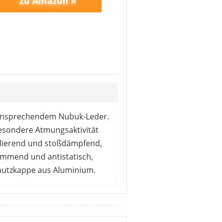
s ansprechendem Nubuk-Leder.
besondere Atmungsaktivität
gulierend und stoßdämpfend,
emmend und antistatisch,
chutzkappe aus Aluminium.
aus. Bei täglichem Einsatz
 als hervorragend bezeichnet