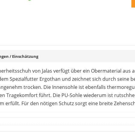
en / Einschätzung
herheitsschuh von Jalas verfügt über ein Obermaterial au
dem Spezialfutter Ergothan und zeichnet sich durch seine 
s angenehm trocken. Die Innensohle ist ebenfalls thermore
n Tragekomfort führt. Die PU-Sohle wiederum ist rutschh
 erfüllt. Für den nötigen Schutz sorgt eine breite Zehens
bschuh begeistert und sprechen eine klare Kaufempfehlung 
keit von drei Jahren, sodass das Preis-Leistungs-Verhältnis
stellt höchstens die fehlende durchtrittsichere Sohle dar.