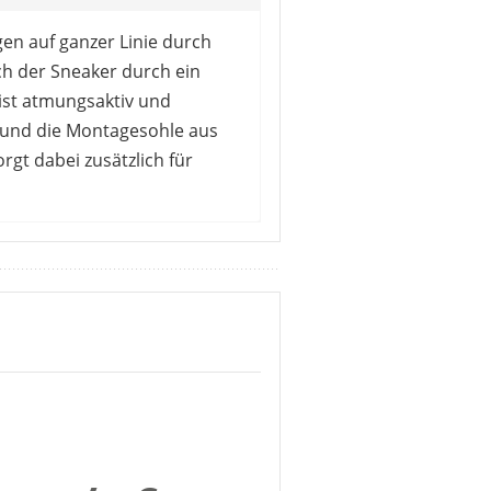
en auf ganzer Linie durch
ch der Sneaker durch ein
 ist atmungsaktiv und
m und die Montagesohle aus
gt dabei zusätzlich für
 Stelle steht, da er keine
 gut, auch die Passform wird
e ist qualitativ hochwertig,
in Ordnung geht. Negativ fällt