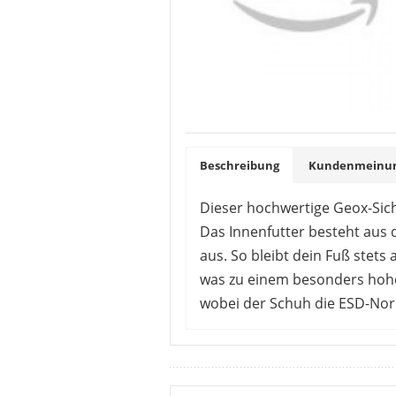
Beschreibung
Kundenmeinung
Dieser hochwertige Geox-Sic
Das Innenfutter besteht aus 
aus. So bleibt dein Fuß stet
was zu einem besonders hohe
wobei der Schuh die ESD-Norm
KundInnen sind von diesem Hal
berichten sie von einer Haltbar
werden kann. Ein kleines Manko 