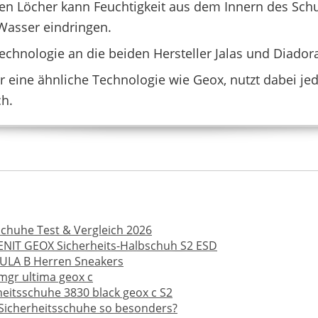
gen Löcher kann Feuchtigkeit aus dem Innern des Sch
Wasser eindringen.
UTILITY DIADORA
86,49 €
*
echnologie an die beiden Hersteller Jalas und Diadora 
r eine ähnliche Technologie wie Geox, nutzt dabei jed
ch.
chuhe Test & Vergleich 2026
ZENIT GEOX Sicherheits-Halbschuh S2 ESD
ULA B Herren Sneakers
mgr ultima geox c
heitsschuhe 3830 black geox c S2
icherheitsschuhe so besonders?