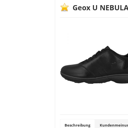
Geox U NEBULA
Vorteile
langlebig
ausgezeichneter Tragek
extrem rutschfest
guter Halt
hervorragendes Preis-Le
Beschreibung
Kundenmeinung