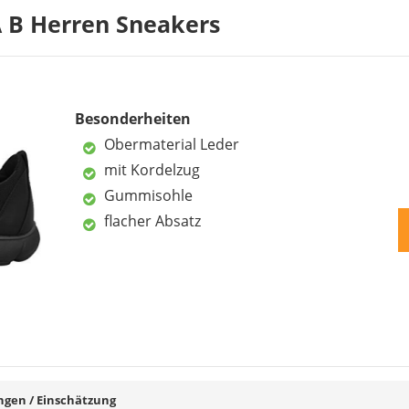
 B Herren Sneakers
Nachteile
Besonderheiten
omfort
Obermaterial Leder
keine durchtr
mit Kordelzug
Gummisohle
istungs-Verhältnis
flacher Absatz
en / Einschätzung