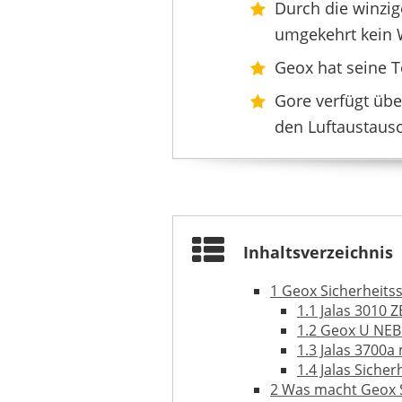
Durch die winzi
umgekehrt kein 
Geox hat seine T
Gore verfügt übe
den Luftaustaus
Inhaltsverzeichnis
1
Geox Sicherheitss
1.1
Jalas 3010 
1.2
Geox U NEB
1.3
Jalas 3700a 
1.4
Jalas Sicher
2
Was macht Geox S