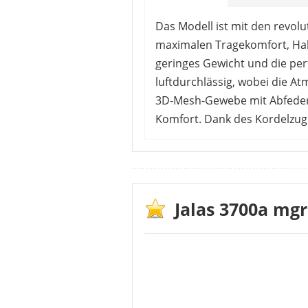
Das Modell ist mit den revol
maximalen Tragekomfort, Halt
geringes Gewicht und die per
luftdurchlässig, wobei die A
3D-Mesh-Gewebe mit Abfederun
Komfort. Dank des Kordelzug
Dieser Schuh ist ideal für das B
vorgeschriebene Sicherheitskla
gerade bei schmalen Füßen als
sodass die RezensentInnen sich 
Jalas 3700a mgr
damit lediglich die lange Lieferz
Vorteile