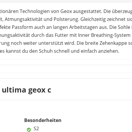
utionären Technologien von Geox ausgestattet. Die überzeug
, Atmungsaktivität und Polsterung. Gleichzeitig zeichnet si
fekte Passform auch an langen Arbeitstagen aus. Die Sohle
tmungsaktivität durch das Futter mit Inner Breathing-Syste
g noch weiter unterstützt wird. Die breite Zehenkappe sor
es kannst du den Schuh schnell und einfach anziehen.
üro oder Arbeitsbereiche, in denen Sicherheit nicht an erster
sse erfüllt. Die Durchlüftung empfinden die KäuferInnen als
 angenehm empfunden. Die Verarbeitung dieser Markenschuh
einig sind, dass das Preis-Leistungs-Verhältnis vollkommen 
 ultima geox c
eit ins Gewicht.
Nachteile
Besonderheiten
S2