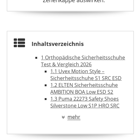
29,95 €
*
Inhaltsverzeichnis
1
Orthopädische Sicherheitsschuhe
Test & Vergleich 2026
1.1
Uvex Motion Style –
Sicherheitsschuhe S1 SRC ESD
1.2
ELTEN Sicherheitsschuhe
AMBITION BOA Low ESD S2
1.3
Puma 22273 Safety Shoes
Silverstone Low S1P HRO SRC
1.4
Atlas – Sicherheitshalbschuh
mehr
CF 2 Black in schwarz S1
2
Was zeichnet orthopädische
Sicherheitsschuhe aus?
2.1
Vor- und Nachteile