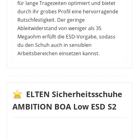
für lange Tragezeiten optimiert und bietet
durch ihr grobes Profil eine hervorragende
Rutschfestigkeit. Der geringe
Ableitwiderstand von weniger als 35
Megaohm erfüllt die ESD-Vorgabe, sodass
du den Schuh auch in sensiblen
Arbeitsbereichen einsetzen kannst.
80 % der KäuferInnen geben diesem Schuh vier
oder fünf Sterne (von fünf). Sie schätzen den
hohen Tragekomfort und das geringe Gewicht.
Die gute Atmungsaktivität überzeugt die
ELTEN Sicherheitsschuhe
RezensentInnen dabei ebenso wie die gute
AMBITION BOA Low ESD S2
Dämpfung der Sohle. Zudem erweist sich die
Sohle als sehr rutschfest und auch hinsichtlich
der statischen Aufladung erfüllt der Schuh alle
Erwartungen hervorragend. Hinsichtlich der