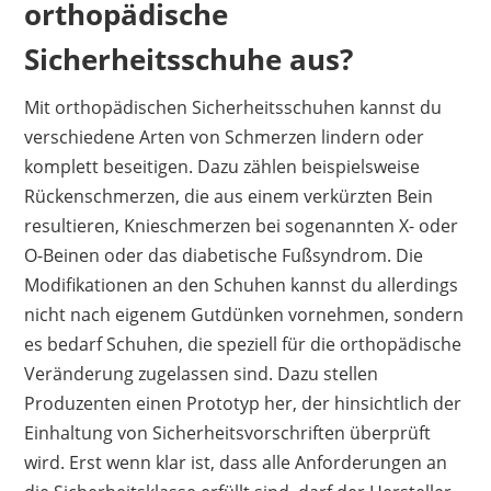
orthopädische
das bequeme Tragegefühl schätzen die
RezensentInnen die vielseitigen Einsatzgebiete
Sicherheitsschuhe aus?
für dieses Modell. Allerdings bedarf es etwas
Geduld, bis der Schuh eingelaufen ist, da er sich
Mit orthopädischen Sicherheitsschuhen kannst du
zunächst als etwas steif erweist. Insgesamt
verschiedene Arten von Schmerzen lindern oder
erscheint das Preis-Leistungs-Verhältnis jedoch
komplett beseitigen. Dazu zählen beispielsweise
als hervorragend.
Rückenschmerzen, die aus einem verkürzten Bein
resultieren, Knieschmerzen bei sogenannten X- oder
Vorteile
O-Beinen oder das diabetische Fußsyndrom. Die
atmungsaktiv
Modifikationen an den Schuhen kannst du allerdings
geringes Gewicht
nicht nach eigenem Gutdünken vornehmen, sondern
vielseitig einsetzbar
es bedarf Schuhen, die speziell für die orthopädische
hoher Tragekomfort
Veränderung zugelassen sind. Dazu stellen
Produzenten einen Prototyp her, der hinsichtlich der
Nachteile
Einhaltung von Sicherheitsvorschriften überprüft
wird. Erst wenn klar ist, dass alle Anforderungen an
steif