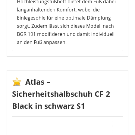
Hochleistungsfußbett bietet dem Fuß dabei
langanhaltenden Komfort, wobei die
Einlegesohle für eine optimale Dämpfung
sorgt. Zudem lässt sich dieses Modell nach
BGR 191 modifizieren und damit individuell
an den Fuß anpassen.
Mehrheitlich sind die KäuferInnen von diesem
Schuh überzeugt. Das sportliche Design
erinnert an einen Sneaker und stößt so auf
Zustimmung. Auch die Verarbeitung überzeugt
Atlas –
die KundInnen, wobei sich der Schuh in
Sicherheitshalbschuh CF 2
Arbeitsbereichen, die wenig schmutzbehaftet
sind, als sehr pflegeleicht erweist. Fällt hingegen
Black in schwarz S1
Bauschutt an, eignen sich glatte Oberflächen
sicherlich besser als jene dieses Modells.
Negativ fällt auch auf, dass die Schnürung für