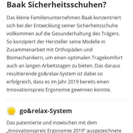
Baak Sicherheitsschuhen?
Atmungsaktivität dieses Modells positive
Reaktionen hervor, sondern auch die Passform,
Das kleine Familienunternehmen Baak konzentriert
in der sich breite Füße sehr wohl fühlen.
sich bei der Entwicklung seiner Sicherheitsschuhe
Negative Stimmen sind daher bisher keine
vollkommen auf die Gesunderhaltung des Trägers.
bekannt.
So konzipiert der Hersteller seine Modelle in
Vorteile
Zusammenarbeit mit Orthopäden und
Biomechanikern, um einen optimalen Tragekomfort
bequem
auch an langen Arbeitstagen zu bieten. Das daraus
hervorragend verarbeitet
resultierende go&relax-System ist dabei so
ideal für breite Füße
erfolgreich, dass es im Jahr 2019 bereits einen
atmungsaktiv
Innovationspreis Ergonomie gewinnen konnte.
Nachteile
go&relax-System
keine bekannt
Das patentierte und inzwischen mit dem
„Innovationspreis Ergonomie 2019“ ausgezeichnete