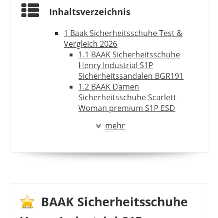
Inhaltsverzeichnis
1
Baak Sicherheitsschuhe Test &
Vergleich 2026
1.1
BAAK Sicherheitsschuhe
Henry Industrial S1P
Sicherheitssandalen BGR191
1.2
BAAK Damen
Sicherheitsschuhe Scarlett
Woman premium S1P ESD
1.3
BAAK Sicherheitshalbschuhe
mehr
S1P““““Rick2″“““ Go and Relax
2
Was ist das Besondere an Baak
Sicherheitsschuhen?
2.1
go&relax-System
2.2
Spezialist für ESD-Schuhe
2.3
Sohlentechnologien –
Zweischichtensystem für
BAAK Sicherheitsschuhe
unterschiedliche Ansprüche
2.3.1
Welche