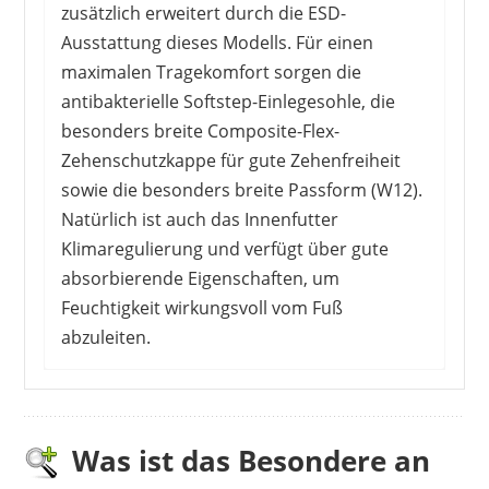
zusätzlich erweitert durch die ESD-
Ausstattung dieses Modells. Für einen
maximalen Tragekomfort sorgen die
antibakterielle Softstep-Einlegesohle, die
besonders breite Composite-Flex-
Zehenschutzkappe für gute Zehenfreiheit
sowie die besonders breite Passform (W12).
Natürlich ist auch das Innenfutter
Klimaregulierung und verfügt über gute
absorbierende Eigenschaften, um
Feuchtigkeit wirkungsvoll vom Fuß
abzuleiten.
Dieser Sicherheitsschuh überzeugt KäuferInnen
auf ganzer Linie. Die Verarbeitung ist gut, das
Design ansprechend und die Schuhe sind
Was ist das Besondere an
bequem. Dabei ruft nicht nur die