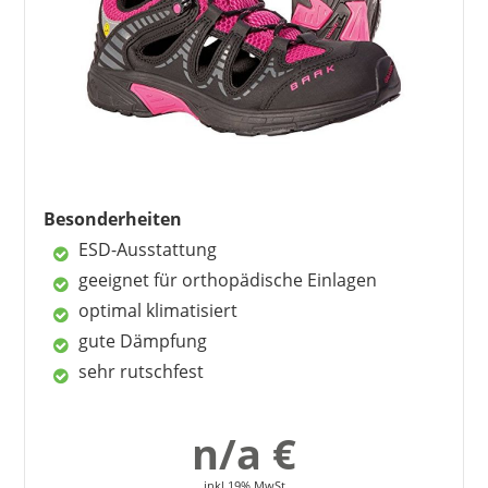
mit diesem Modell jedoch kaum zu trüben
vermag.
Vorteile
bequem
gute Durchlüftung
hervorragend verarbeitet
atmungsaktiv
Besonderheiten
ideal bei einem hohen Spann
ESD-Ausstattung
geeignet für orthopädische Einlagen
Nachteile
optimal klimatisiert
vergleichsweise schwer
gute Dämpfung
sehr rutschfest
n/a €
inkl 19% MwSt