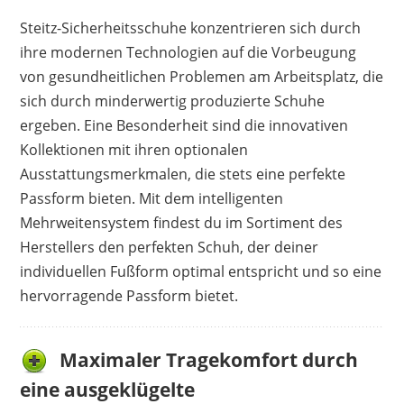
hervorragenden atmungsaktiven Eigenschaften
Steitz-Sicherheitsschuhe konzentrieren sich durch
eine gute Figur, sodass die RezensentInnen das
ihre modernen Technologien auf die Vorbeugung
Preis-Leistungs-Verhältnis als sehr gut
von gesundheitlichen Problemen am Arbeitsplatz, die
bezeichnen. Auch bei diesem Modell bleiben
sich durch minderwertig produzierte Schuhe
kritische Stimmen gänzlich aus, sodass eine
ergeben. Eine Besonderheit sind die innovativen
klare Kaufempfehlung gegeben ist, wenn du
Kollektionen mit ihren optionalen
einen leichten S1-Schuh in modischen Farben
Ausstattungsmerkmalen, die stets eine perfekte
suchst.
Passform bieten. Mit dem intelligenten
Vorteile
Mehrweitensystem findest du im Sortiment des
Herstellers den perfekten Schuh, der deiner
extrem bequem
individuellen Fußform optimal entspricht und so eine
sportliches Design
hervorragende Passform bietet.
Preis-Leistungs-Verhältnis top
atmungsaktiv
Maximaler Tragekomfort durch
Nachteile
eine ausgeklügelte