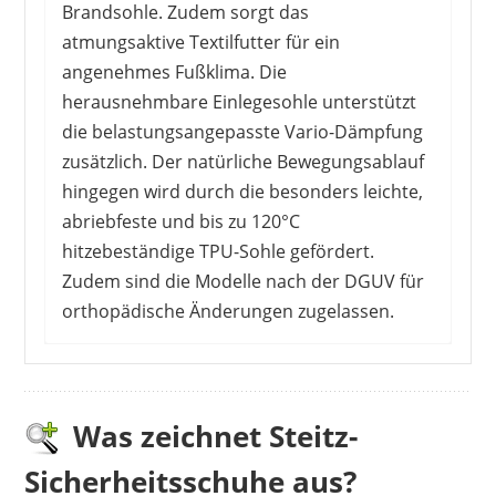
Brandsohle. Zudem sorgt das
atmungsaktive Textilfutter für ein
angenehmes Fußklima. Die
herausnehmbare Einlegesohle unterstützt
die belastungsangepasste Vario-Dämpfung
zusätzlich. Der natürliche Bewegungsablauf
hingegen wird durch die besonders leichte,
abriebfeste und bis zu 120°C
hitzebeständige TPU-Sohle gefördert.
Zudem sind die Modelle nach der DGUV für
orthopädische Änderungen zugelassen.
Die Sicherheitsschuhe sind leicht und
besonders bequem. KäuferInnen schätzen das
sportliche Design, das vorwiegend im
Was zeichnet Steitz-
Innenbereich zum Einsatz kommt. Auch im
Sicherheitsschuhe aus?
Sommer macht dieses Modell durch seine