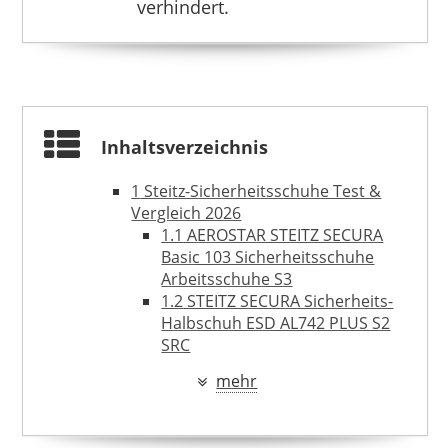
verhindert.
Inhaltsverzeichnis
1
Steitz-Sicherheitsschuhe Test &
Vergleich 2026
1.1
AEROSTAR STEITZ SECURA
Basic 103 Sicherheitsschuhe
Arbeitsschuhe S3
1.2
STEITZ SECURA Sicherheits-
Halbschuh ESD AL742 PLUS S2
SRC
1.3
Steitz Secura VD PRO 1100
mehr
Sicherheits-Halbschuhe S1 SRC
2
Was zeichnet Steitz-
Sicherheitsschuhe aus?