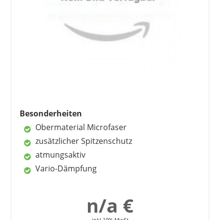
hoher Tragekomfort
vielseitig einsetzbar
schöne Optik
Nachteile
keine bekannt
Besonderheiten
Obermaterial Microfaser
zusätzlicher Spitzenschutz
atmungsaktiv
Vario-Dämpfung
n/a €
inkl 19% MwSt