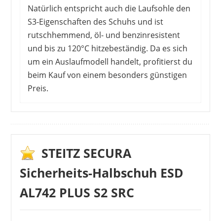
Natürlich entspricht auch die Laufsohle den
S3-Eigenschaften des Schuhs und ist
rutschhemmend, öl- und benzinresistent
und bis zu 120°C hitzebeständig. Da es sich
um ein Auslaufmodell handelt, profitierst du
beim Kauf von einem besonders günstigen
Preis.
KäuferInnen dieses Schuhs sind vor allem vom
hervorragenden Preis-Leistungs-Verhältnis
angetan. Ab der ersten Minute ist der
Tragekomfort hoch und du bekommst keine
STEITZ SECURA
Blasen beim Laufen. Sie sind dauerhaft bequem
Sicherheits-Halbschuh ESD
– vor allem, wenn man die Einlegesohlen
austauscht. Nicht zuletzt überzeugt auch der
AL742 PLUS S2 SRC
Kundenservice die RezensentInnen.