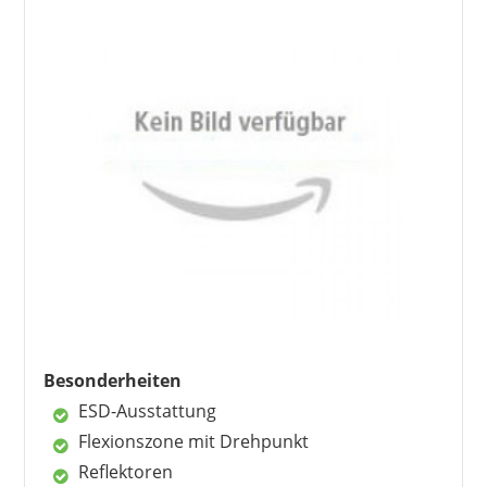
Vorteile
hochwertige Materialien
gutes Preis-Leistungs-Verhältnis
hoher Tragekomfort
sehr bequem
guter Service
Nachteile
zusätzliche Einlegesohlen empfohlen
Besonderheiten
ESD-Ausstattung
Flexionszone mit Drehpunkt
Reflektoren